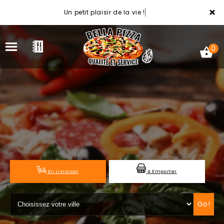
×
Un petit plaisir de la vie !
0
ACCUEIL
LA CARTE
VOTRE COMPTE
En Livraison
A Emporter
NOTRE RESTAURANT
VOS AVIS
Go!
MENTIONS LÉGALES